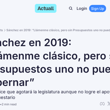
Login
Sign Up
ts
Sánchez en 2019: “Llámenme clásico, pero sin Presupuestos uno no pue
nchez en 2019: 
ámenme clásico, pero s
supuestos uno no pue
bernar”
ce que agotará la legislatura aunque no logre el apo
estario
•
2 min read