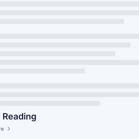
 Reading
re