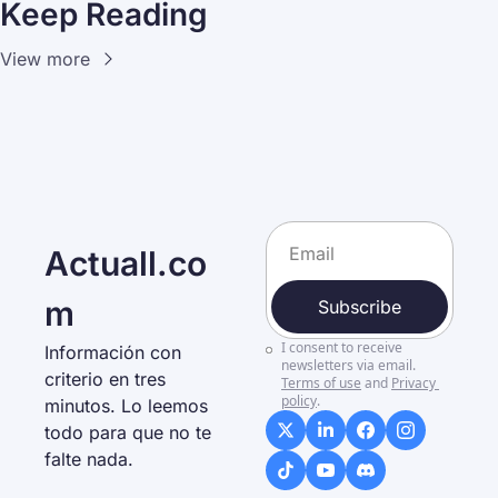
Keep Reading
View more
Actuall.co
m
Subscribe
I consent to receive 
Información con 
newsletters via email.
criterio en tres 
Terms of use
and
Privacy 
policy
.
minutos. Lo leemos 
todo para que no te 
falte nada. 