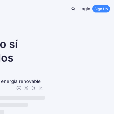
Login
Sign Up
sí 
os 
 energía renovable