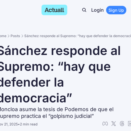
Login
Sign Up
ome
Posts
Sánchez responde al Supremo: “hay que defender la democrac
Sánchez responde al 
Supremo: “hay que 
defender la 
democracia”
oncloa asume la tesis de Podemos de que el 
upremo practica el “golpismo judicial”
v 21, 2025
•
2 min read