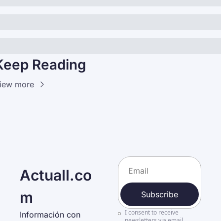
Keep Reading
iew more
Actuall.co
m
Subscribe
I consent to receive 
Información con 
newsletters via email.