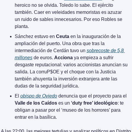
heroico no se olvida. Toledo lo sabe. El ejército 
también. Caer en veleidades memoristas es azuzar 
un ruido de sables innecesarios. Por eso Robles se 
planta.
Sánchez estuvo en 
Ceuta
 en la inauguración de la 
ampliación del puerto. Una obra que tras la 
intermediación de Cerdán tuvo un 
sobrecoste de 5,8 
millones
 de euros. 
Acciona
 ya empieza a sufrir 
desgaste reputacional: varios accionistas anuncian su 
salida. La corruP$OE y el choque con la Justicia 
también ahuyenta la inversión extranjera ante las 
dudas de la seguridad jurídica.
El 
obispo de Oviedo
 denuncia que el proyecto para el 
Valle de los Caídos
 es un 
‘duty free’ ideológico
: te 
obligan a pasar por el ‘museo de los horrores’ para 
entrar en la basílica.
A las 22:00, las mejores tertulias y analizar políticos en Distrito 