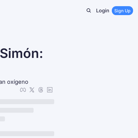
Login
Sign Up
imón: 
an oxígeno