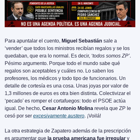
Para apuntalar el cuento, 
Miguel Sebastián
 sale a 
‘vender’ que todos los ministros recibían regalos y se los 
quedaban, que era lo normal. Es decir,
 ‘todos somos ZP’
. 
Pésimo argumento. Porque todo el mundo sabe qué 
regalos son aceptables y cuáles no. Lo saben los 
profesores, los médicos y todo tipo de funcionarios. Un 
detalle de cortesía es una cosa. Unas joyas por valor de 
1,3 millones de euros es otra bien distinta. Colectivizar el 
‘pecado’ es romper el cortafuegos: todo el PSOE actúa 
igual. De hecho, 
Cesar Antonio Molina
 revela que ZP le 
cesó por ser 
excesivamente austero
. ¡Voilá!
La otra estrategia de Zapatero además de la prescripción 
es argumentar que 
la prueba americana fue irregular
 y 