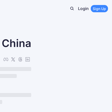
Login
Sign Up
a China