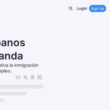
Login
Sign Up
anos 
manda
iva la inmigración 
mpleo.