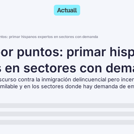
ntos: primar hispanos expertos en sectores con demanda
or puntos: primar hisp
s en sectores con de
curso contra la inmigración delincuencial pero incent
similable y en los sectores donde hay demanda de e