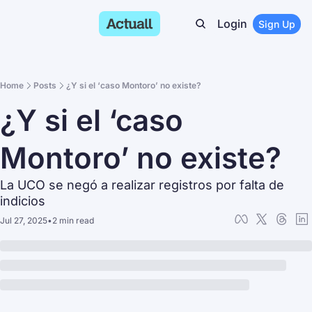
Login
Sign Up
Home
Posts
¿Y si el ‘caso Montoro’ no existe?
¿Y si el ‘caso 
Montoro’ no existe?
La UCO se negó a realizar registros por falta de 
indicios
Jul 27, 2025
•
2 min read