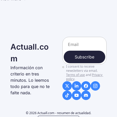
Actuall.co
m
Subscribe
I consent to receive 
Información con 
newsletters via email.
criterio en tres 
Terms of use
and
Privacy 
policy
.
minutos. Lo leemos 
todo para que no te 
falte nada. 
© 2026 Actuall.com - resumen de actualidad.