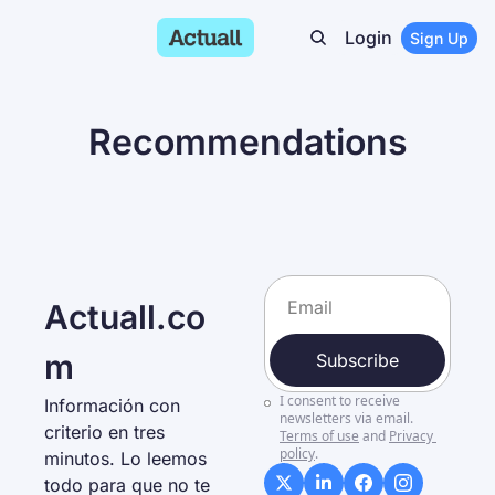
Login
Sign Up
Recommendations
Actuall.co
m
Subscribe
I consent to receive 
Información con 
newsletters via email.
criterio en tres 
Terms of use
and
Privacy 
policy
.
minutos. Lo leemos 
todo para que no te 