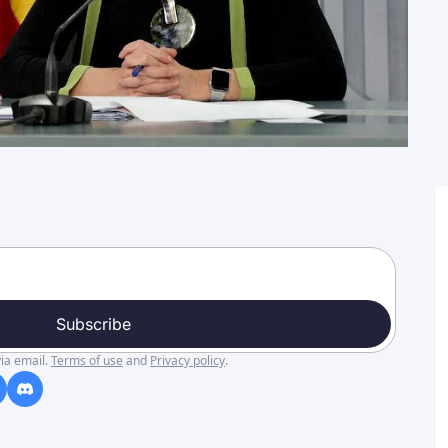
Subscribe
ia email.
Terms of use
and
Privacy policy
.