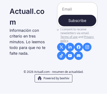
Actuall.co
m
Subscribe
I consent to receive 
Información con 
newsletters via email.
criterio en tres 
Terms of use
and
Privacy 
policy
.
minutos. Lo leemos 
todo para que no te 
falte nada. 
© 2026 Actuall.com - resumen de actualidad.
Powered by beehiiv