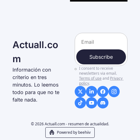
Actuall.co
m
Subscribe
I consent to receive 
Información con 
newsletters via email.
criterio en tres 
Terms of use
and
Privacy 
policy
.
minutos. Lo leemos 
todo para que no te 
falte nada. 
© 2026 Actuall.com - resumen de actualidad.
Powered by beehiiv