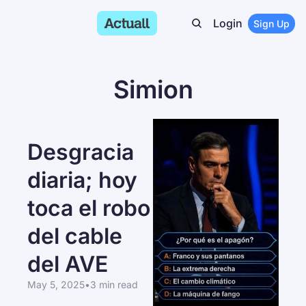
Login
Sign Up
Simion
Desgracia 
diaria; hoy 
toca el robo 
del cable 
del AVE
May 5, 2025
•
3 min read