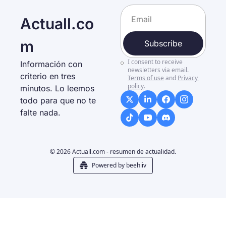
Actuall.co
m
Subscribe
I consent to receive 
Información con 
newsletters via email.
criterio en tres 
Terms of use
and
Privacy 
policy
.
minutos. Lo leemos 
todo para que no te 
falte nada. 
© 2026 Actuall.com - resumen de actualidad.
Powered by beehiiv