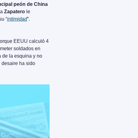
ncipal peón de China 
a 
Zapatero
 le 
su “
intimidad
”. 
 Porque EEUU calculó 4 
meter soldados en 
 de la esquina y no 
desaire ha sido 