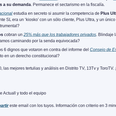
ias a su demanda
. Permanece el sectarismo en la fiscalía.
acional
 estudia en secreto si asumir la competencia de 
Plus Ult
te SL era un ‘kiosko’ con un sólo cliente, Plus Ultra, y un único
strumental?
os
 cobran un 
25% más que los trabajadores privados
. Blindaje 
tamos caminando por la senda equivocada?
s 6 dignos que votaron en contra del informe del 
Consejo de E
rto en un derecho constitucional?
, las mejores tertulias y análisis en Distrito TV, 13Tv y ToroTV
e Actuall y todo el equipo
artir
 este email con los tuyos. Información con criterio en 3 min