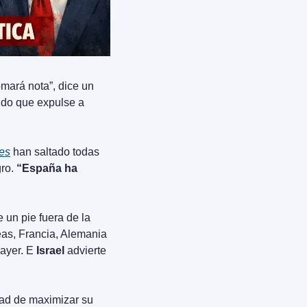
 “La historia tomará nota”, dice un 
do que expulse a 
res
 han saltado todas 
ro. 
“España ha 
un pie fuera de la 
as, Francia, Alemania 
ayer. E 
Israel
 advierte 
ad de maximizar su 