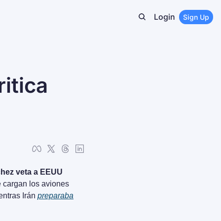
Login
Sign Up
itica 
hez veta a EEUU 
 cargan los aviones 
ntras Irán 
preparaba