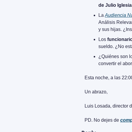
de Julio Igles
La 
Audiencia N
Análisis Relevan
y sus hijas. ¿In
Los 
funcionari
sueldo. ¿No es
¿Quiénes son lo
convertir el abo
Esta noche, a las 22:00
Un abrazo,
Luis Losada, director d
PD. No dejes de 
comp