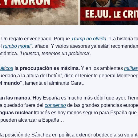
z. Un regalo envenenado. Porque 
Trump no olvida
.
l 
rumbo moral”
, añade. Y varios asesores ya están recomendan
lántica. 
‘Houston, tenemos un problema’.
áticos
 la preocupación es máxima.
 Y en los ambientes 
milita
edado a la altura del betún”, dice el teniente general Monteneg
 el mundo”
, lamenta el almirante Garat.
an las manos. 
Hoy España es mucho más débil que ayer. Tiene 
 quedado fuera del 
consenso
 de las grandes potencias europe
aguas nuclear
 francés es hoy menos seguro para España que 
es pueden alcanzar a España…
a posición de Sánchez en política exterior obedece a su volunt