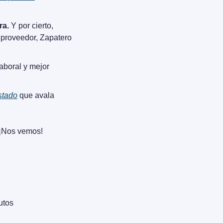
ra.
 Y por cierto, 
 proveedor, Zapatero 
laboral y mejor 
stado
 que avala 
. ¡Nos vemos!
utos