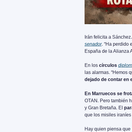
Irán felicita a Sánche
senador
. “Ha perdido e
España de la Alianza At
En los 
círculos 
diplom
las alarmas. “Hemos qu
dejado de contar en
En Marruecos se frot
OTAN. Pero también ha
y Gran Bretaña. El 
par
que los misiles iraní
Hay quien piensa que l