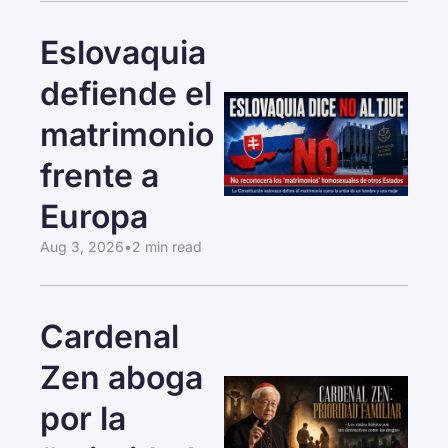
Eslovaquia 
defiende el 
matrimonio 
frente a 
Europa
Aug 3, 2026
•
2 min read
Cardenal 
Zen aboga 
por la 