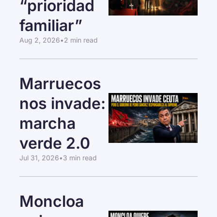
“prioridad 
familiar”
Aug 2, 2026
•
2 min read
Marruecos 
nos invade: 
marcha 
verde 2.0
Jul 31, 2026
•
3 min read
Moncloa 