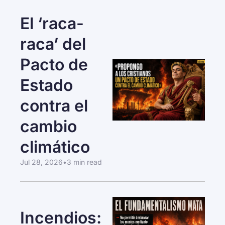
El ‘raca-
raca’ del 
Pacto de 
Estado 
contra el 
cambio 
climático
Jul 28, 2026
•
3 min read
Incendios: 