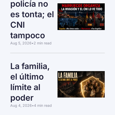
policía no 
es tonta; el 
CNI 
tampoco
Aug 5, 2026
•
2 min read
La familia, 
el último 
límite al 
poder
Aug 4, 2026
•
4 min read