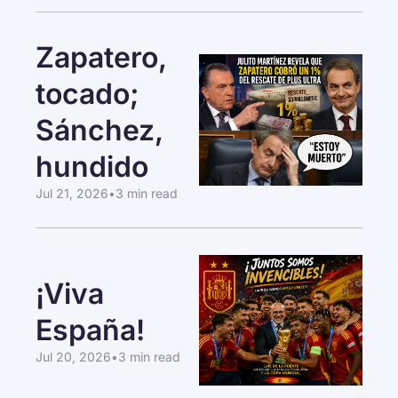
Zapatero, 
tocado; 
Sánchez, 
hundido
Jul 21, 2026
•
3 min read
¡Viva 
España!
Jul 20, 2026
•
3 min read