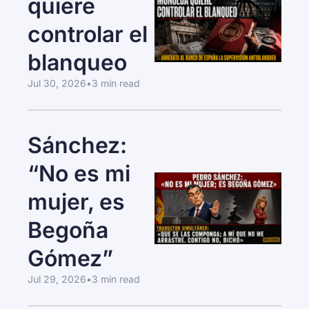
quiere 
controlar el 
blanqueo
Jul 30, 2026
•
3 min read
Sánchez: 
“No es mi 
mujer, es 
Begoña 
Gómez”
Jul 29, 2026
•
3 min read