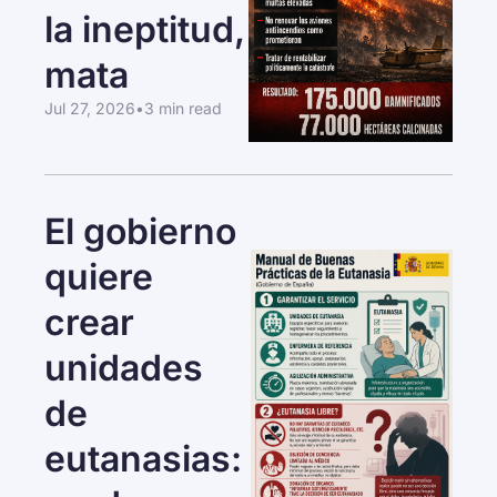
la ineptitud, 
mata
Jul 27, 2026
•
3 min read
El gobierno 
quiere 
crear 
unidades 
de 
eutanasias: 