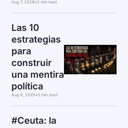
Aug 7, 2026
•
3 min read
Las 10 
estrategias 
para 
construir 
una mentira 
política
Aug 6, 2026
•
5 min read
#Ceuta: la 