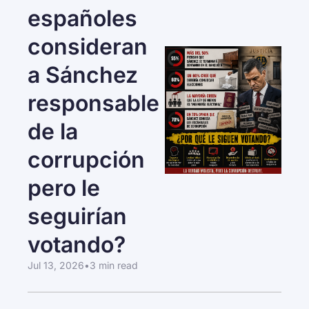
españoles 
consideran 
a Sánchez 
responsable 
de la 
corrupción 
pero le 
seguirían 
votando?
Jul 13, 2026
•
3 min read