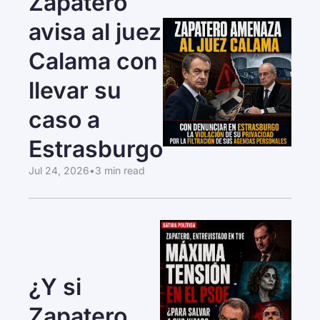
Zapatero 
avisa al juez 
Calama con 
llevar su 
caso a 
Estrasburgo
Jul 24, 2026
•
3 min read
¿Y si 
Zapatero 