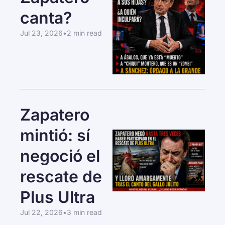
canta?
Jul 23, 2026
•
2 min read
Zapatero 
mintió: sí 
negoció el 
rescate de 
Plus Ultra
Jul 22, 2026
•
3 min read