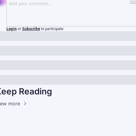
Login
or
Subscribe
to participate
Keep Reading
iew more