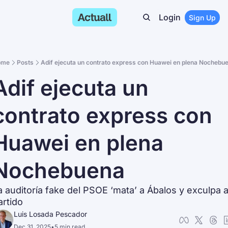
Login
Sign Up
ome
Posts
Adif ejecuta un contrato express con Huawei en plena Nochebu
Adif ejecuta un 
contrato express con 
Huawei en plena 
Nochebuena
a auditoría fake del PSOE ‘mata’ a Ábalos y exculpa al
artido
Luis Losada Pescador
Dec 31, 2025
•
5 min read