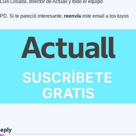
Luis Losada, director de Actuall y todo el equipo
PD. Si te pareció interesante, 
reenvía
 este email a los tuyos
eply