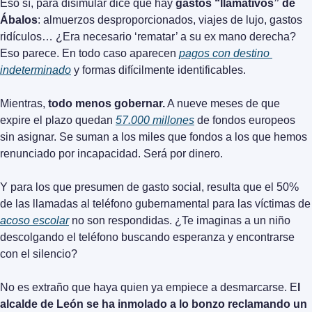
Eso sí, para disimular dice que hay 
gastos “llamativos” de 
Ábalos
: almuerzos desproporcionados, viajes de lujo, gastos 
ridículos… ¿Era necesario ‘rematar’ a su ex mano derecha? 
Eso parece. En todo caso aparecen 
pagos con destino 
indeterminado
 y formas difícilmente identificables.
Mientras, 
todo menos gobernar.
 A nueve meses de que 
expire el plazo quedan 
57.000 millones
 de fondos europeos 
sin asignar. Se suman a los miles que fondos a los que hemos 
renunciado por incapacidad. Será por dinero.
Y para los que presumen de gasto social, resulta que el 50% 
de las llamadas al teléfono gub
acoso escolar
 no son respondidas. ¿Te imaginas a un niño 
descolgando el teléfono buscando esperanza y encontrarse 
con el silencio?
No es extraño que haya quien ya empiece a desmarcarse. E
l 
alcalde de León se ha inmolado a lo bonzo reclamando un 