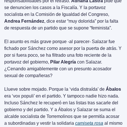
responsabilidades por el retraso. 
Adriana Lastra
 pide que 
se denuncien los casos a la Fiscalía. Y la portavoz 
socialista en la Comisión de Igualdad del Congreso, 
Andrea Fernández
, dice estar “muy dolorida” por la falta 
de respuesta de un partido que se supone “feminista”.
El asunto es más grave porque -al parecer- Salazar fue 
fichado por Sánchez como asesor por la puerta de atrás. Y 
por si fuera poco, se ha filtrado una foto reciente de la 
portavoz del gobierno, 
Pilar Alegría
 con Salazar. 
¿Cenando amigablemente con un presunto acosador 
sexual de compañeras?
Llueve sobre mojado. Porque la ‘vida distraída’ de 
Ábalos
era ‘vox populi’ en el partido. Y tampoco nadie hizo nada. 
Incluso Sánchez le recuperó en las listas tras sacarle del 
gobierno y del partido. Y a Ábalos y Salazar se suma el 
alcalde socialista de Torremolinos que se permitía acosar 
a subordinadas y vestir la solidaria 
camiseta rosa
 al mismo 