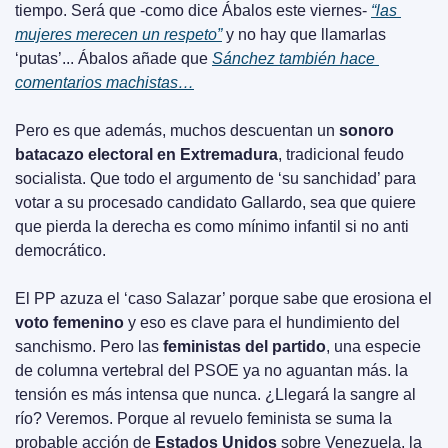
tiempo. Será que -como dice Ábalos este viernes- 
“las 
mujeres merecen un respeto”
 y no hay que llamarlas 
‘putas’... Ábalos añade que 
Sánchez también hace 
comentarios machistas…
Pero es que además, muchos descuentan un 
sonoro 
batacazo electoral en Extremadura
, tradicional feudo 
socialista. Que todo el argumento de ‘su sanchidad’ para 
votar a su procesado candidato Gallardo, sea que quiere 
que pierda la derecha es como mínimo infantil si no anti 
democrático.
El PP azuza el ‘caso Salazar’ porque sabe que erosiona el 
voto femenino
 y eso es clave para el hundimiento del 
sanchismo. Pero las 
feministas del partido
, una especie 
de columna vertebral del PSOE ya no aguantan más. la 
tensión es más intensa que nunca. ¿Llegará la sangre al 
río? Veremos. Porque al revuelo feminista se suma la 
probable acción de 
Estados Unidos
 sobre Venezuela, la 