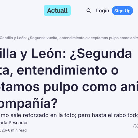
Login
Sign Up
Castilla y León: ¿Segunda vuelta, entendimiento o aceptamos pulpo como anim
illa y León: ¿Segunda 
ta, entendimiento o 
tamos pulpo como ani
ompañía?
ismo sale reforzado en la foto; pero hasta el rabo tod
sada Pescador
2026
•
6 min read