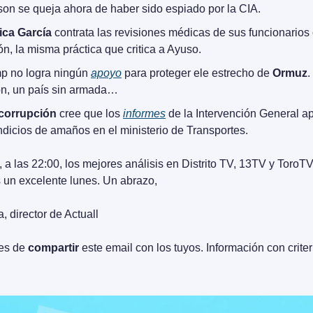
son se queja ahora de haber sido espiado por la CIA. 
ca García
 contrata las revisiones médicas de sus funcionarios 
ón, la misma práctica que critica a Ayuso.
p no logra ningún 
apoyo
 para proteger ele estrecho de 
Ormuz
.
n, un país sin armada…
corrupción
 cree que los 
informes
 de la Intervención General ap
indicios de amaños en el ministerio de Transportes.
 a las 22:00, los mejores análisis en Distrito TV, 13TV y ToroTV
 un excelente lunes. Un abrazo,
, director de Actuall
es de 
compartir
 este email con los tuyos. Información con criter