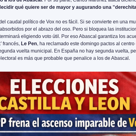
decidir qué quiere ser de mayor y augurando una “derechit
del caudal político de Vox no es fácil. Si se convierte en una mu
absorbidos por el abrazo del oso. Pero si bloquea las institucion
terminará eligiendo voto útil. Por eso Abascal garantiza los acu
 francés, 
Le Pen
, ha reclamado este domingo pactos al centro 
egunda vuelta municipal. En España no hay segunda vuelta, per
electoral es más que probable que penalice a los de Abascal.