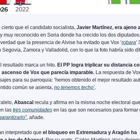
cierto que el candidato socialista, 
 y muy reconocido en Soria donde ha crecido los dos diputados
verdad que la presencia de Alvise ha evitado que Vox ‘
robara
’
Segovia, Zamora y Valladolid, con lo que la foto habría sido di
l resultado marca un hito. 
El PP logra triplicar su distancia c
n ascenso de Vox que parecía imparable.
 La respuesta de Vox
ajes para su parroquia: ‘hemos obtenido el mejor resultado aut
entido común se asienta, 
no tenemos techo’
. 
alelo, 
Abascal
 recula y afirma en la misma noche electoral que
en las 
tres comunidades
arantizarlo”
, añade.
n interpretado que 
el bloqueo en Extremadura y Aragón ha 
o a los de Abascal
. Por su parte, Carlos Martínez ataca dicien