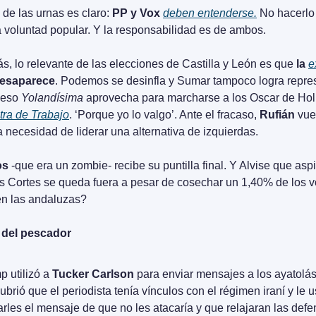
de las urnas es claro: 
PP y Vox 
deben entenderse.
 No hacerlo 
la voluntad popular. Y la responsabilidad es de ambos.
s, lo relevante de las elecciones de Castilla y León es que 
la 
e
desaparece
. Podemos se desinfla y Sumar tampoco logra repres
 eso 
Yolandísima
tra de Trabajo
. ‘Porque yo lo valgo’. Ante el fracaso, 
Rufián
a necesidad de liderar una alternativa de izquierdas. 
os
 -que era un zombie- recibe su puntilla final. Y Alvise que aspi
as Cortes se queda fuera a pesar de cosechar un 1,40% de los v
en las andaluzas?
 del pescador
 utilizó a 
Tucker Carlson
 para enviar mensajes a los ayatolás
ubrió que el periodista tenía vínculos con el régimen iraní y le u
arles el mensaje de que no les atacaría y que relajaran las defen