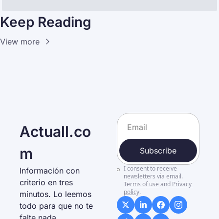
Keep Reading
View more
Actuall.co
m
Subscribe
I consent to receive 
Información con 
newsletters via email.
criterio en tres 
Terms of use
and
Privacy 
policy
.
minutos. Lo leemos 
todo para que no te 
falte nada. 