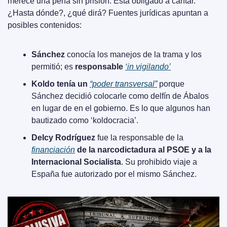
merece una pena sin prisión. Está obligado a cantar. 
¿Hasta dónde?, ¿qué dirá? Fuentes jurídicas apuntan a 
posibles contenidos:
Sánchez
 conocía los manejos de la trama y los 
permitió; es 
responsable 
‘in vigilando’
Koldo tenía un 
“poder transversal”
 porque 
Sánchez decidió colocarle como delfín de Ábalos 
en lugar de en el gobierno. Es lo que algunos han 
bautizado como ‘koldocracia’.
Delcy Rodríguez
 fue la responsable de la 
financiación
 de la narcodictadura al PSOE y a la 
Internacional Socialista
. Su prohibido viaje a 
España fue autorizado por el mismo Sánchez.