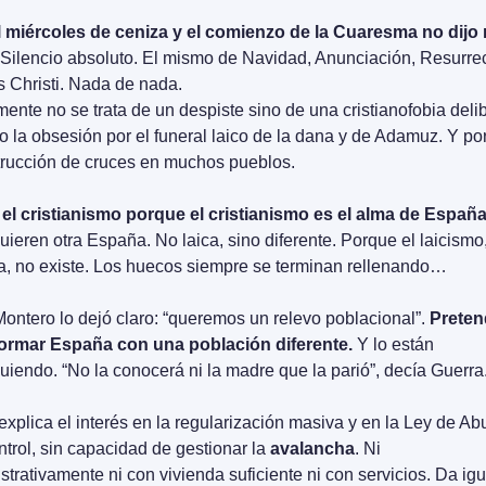
 miércoles de ceniza y el comienzo de la Cuaresma no dijo
 Silencio absoluto. El mismo de Navidad, Anunciación, Resurrec
 Christi. Nada de nada.
ente no se trata de un despiste sino de una cristianofobia delib
o la obsesión por el funeral laico de la dana y de Adamuz. Y por
trucción de cruces en muchos pueblos.
el cristianismo porque el cristianismo es el alma de España
quieren otra España. No laica, sino diferente. Porque el laicismo
a, no existe. Los huecos siempre se terminan rellenando…
Montero lo dejó claro: “queremos un relevo poblacional”. 
Preten
ormar España con una población diferente.
 Y lo están 
uiendo. “No la conocerá ni la madre que la parió”, decía Guerra.
explica el interés en la regularización masiva y en la Ley de Abu
ntrol, sin capacidad de gestionar la 
avalancha
. Ni 
strativamente ni con vivienda suficiente ni con servicios. Da igu