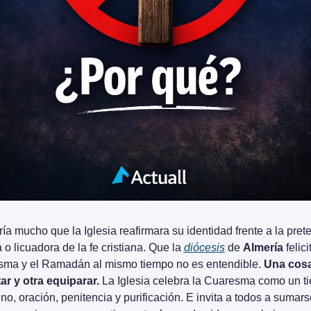
ía mucho que la Iglesia reafirmara su identidad frente a la prete
a o licuadora de la fe cristiana. Que la 
diócesis
 de 
Almería
 felici
ma y el Ramadán al mismo tiempo no es entendible. 
Una cosa
ar y otra equiparar.
 La Iglesia celebra la Cuaresma como un t
no, oración, penitencia y purificación. E invita a todos a sumarse