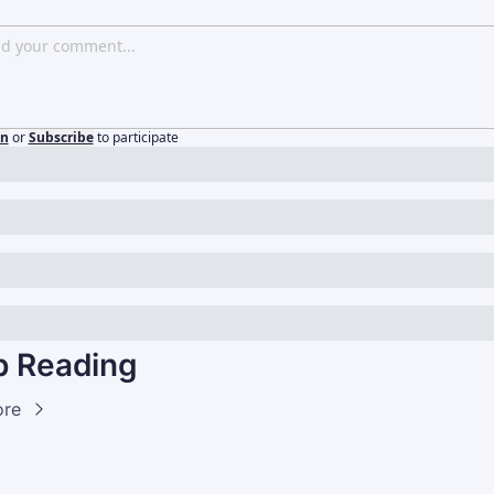
in
or
Subscribe
to participate
 Reading
ore