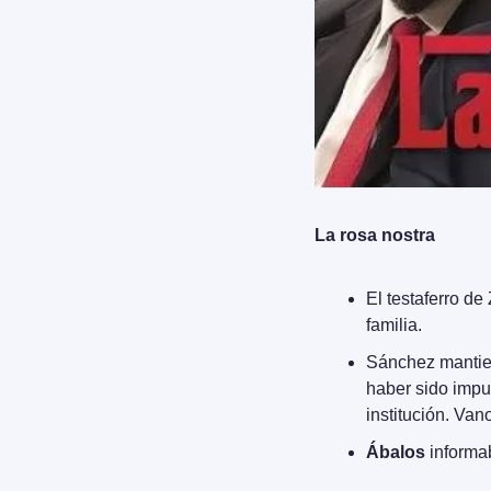
La rosa nostra
El testaferro de
familia.
Sánchez mantien
haber sido impu
institución. Va
Ábalos
 informa