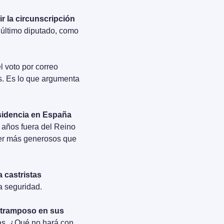
r la circunscripción 
último diputado, como 
 voto por correo 
s. Es lo que argumenta 
sidencia en España 
 años fuera del Reino 
er más generosos que 
castristas 
a seguridad.
l tramposo en sus 
s. ¿Qué no hará con 