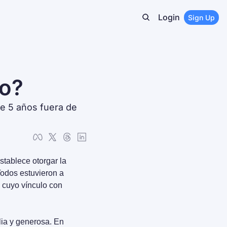
Login
Sign Up
so?
e 5 años fuera de 
tablece otorgar la 
odos estuvieron a 
 cuyo vínculo con 
ia y generosa. En 