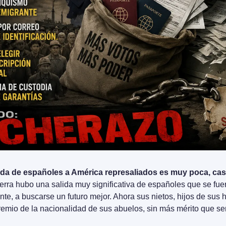
ida de españoles a América represaliados es muy poca, casi
erra hubo una salida muy significativa de españoles que se fuer
te, a buscarse un futuro mejor. Ahora sus nietos, hijos de sus h
premio de la nacionalidad de sus abuelos, sin más mérito que ser