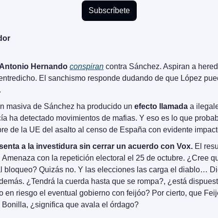
Subscríbete
dor
 Antonio Hernando
conspiran
 contra Sánchez. Aspiran a hered
entredicho. El sanchismo responde dudando de que López pued
.
ón masiva de Sánchez ha producido un 
efecto llamada
 a ilegal
cía ha detectado movimientos de mafias. Y eso es lo que proba
ebre de la UE del asalto al censo de España con evidente impact
enta a la investidura sin cerrar un acuerdo con Vox. 
El resu
. Amenaza con la repetición electoral el 25 de octubre. ¿Cree qu
l bloqueo? Quizás no. Y las elecciones las carga el diablo… Di
demás. ¿Tendrá la cuerda hasta que se rompa?, ¿está dispuesto
en riesgo el eventual gobierno con feijóo? Por cierto, que Feij
Bonilla, ¿significa que avala el órdago?