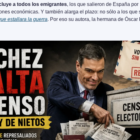
cluye a todos los emigrantes
, los que salieron de España por r
ones económicas. Y también alarga el plazo: no sólo a los que sa
ue estallara la guerra