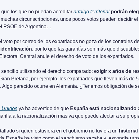
 que los que no puedan acreditar 
arraigo territorial
podrán elegi
 muchas circunscripciones, unos pocos votos pueden decidir el 
 el PSOE de Argentina…
 voto por correo de los expatriados no goza de los controles del
identificación
, por lo que las garantías son más que discutible
Electoral Central anule el derecho de voto de los expatriados.
sencillo utilizando el derecho comparado: 
exigir x años de re
 Gran Bretaña, por ejemplo, los expatriados que lleven más de 5
. Algo parecido ocurre en Alemania. ¿Tenemos obligación de s
 Unidos
 ya ha advertido de que 
España está nacionalizando a 
arilla a la nacionalización masiva que puede afectar a su propi
allado si quien estuviera en el gobierno no tuviera un 
historia
da España ha visto como el sanchismo sacaba y  escondía urna