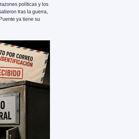
azones políticas y los 
lieron tras la guerra, 
. Por eso su autora, la hermana de Óscar Puente ya tiene su 