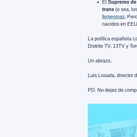
El 
Supremo d
trans
 (o sea, l
femeninas
. Per
nacidos en EEU
La política española ca
Distrito TV, 13TV y To
Un abrazo,
Luis Losada, director d
PD. No dejes de compar