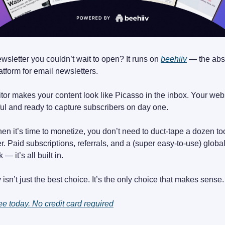
wsletter you couldn’t wait to open? It runs on 
beehiiv
 — the abs
atform for email newsletters.
tor makes your content look like Picasso in the inbox. Your webs
ul and ready to capture subscribers on day one.
n it’s time to monetize, you don’t need to duct-tape a dozen too
r. Paid subscriptions, referrals, and a (super easy-to-use) global
 — it’s all built in.
 isn’t just the best choice. It’s the only choice that makes sense.
ree today. No credit card required