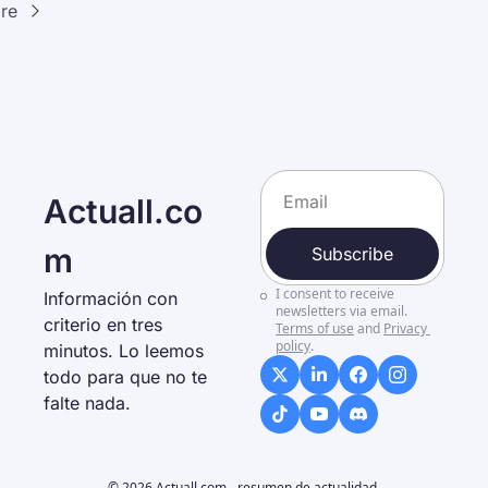
re
Actuall.co
m
Subscribe
I consent to receive 
Información con 
newsletters via email.
criterio en tres 
Terms of use
and
Privacy 
policy
.
minutos. Lo leemos 
todo para que no te 
falte nada. 
© 2026 Actuall.com - resumen de actualidad.