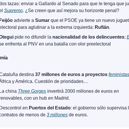
dos tazas: enviar a Gallardo al Senado para que le tenga que ju
el 
Supremo
. ¿Se creen que así mejora su horizonte penal?
Feijóo
 advierte a 
Sumar
 que el PSOE ya tiene un nuevo juguet
electoral para aglutinar a la extrema izquierda: 
Rufián
.
Otegui
 pide no difundir la 
nacionalidad de los delincuentes
; 
B
se enfrenta al PNV en una batalla con olor preelectoral
mía
Cataluña destina 
37 millones de euros a proyectos 
feminista
África y América. Cuestión de prioridades…
La china 
Three Gorges
 invertirá 2000 millones de euros en 
renovables, con un hub en Madrid.
Descontrol en 
Puertos del Estado
: el gobierno sólo supervisa l
contratos de menos de 
3 millones
 de euros.