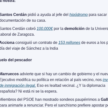
a nostra:
Santos Cerdán
 pidió a ayuda al jefe del 
hipódromo
 para sacar 
documentación de su casa.
Santos Cerdán cobró 
100.000€
 por la 
demolición
 de la Univers
laboral de Zaragoza.
Acciona
 consiguió un contrato de 
153 millones
 de euros a los 
día del viaje de Sánchez a la India
uelo del pescador
Marruecos
 advierte que si hay un cambio de gobierno y el nuev
Ejecutivo modifica su política en relación al país vecino, nos 
inv
de inmigración ilegal.
 Eso es lealtad vecinal. ¿Y la diplomacia 
española? Ni está ni se la espera.
Miembros del PSOE han mostrado sondeos paupérrimos a 
Gal
para animarle a renunciar. Pero el sanchismo prefiere apostar po