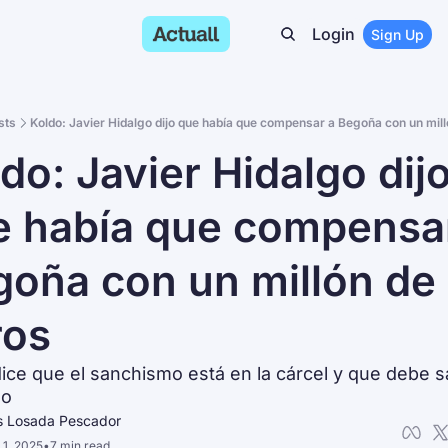
Login
Sign Up
sts
Koldo: Javier Hidalgo dijo que había que compensar a Begoña con un mill
do: Javier Hidalgo dijo
 había que compensar
oña con un millón de 
ros
dice que el sanchismo está en la cárcel y que debe sal
no
s Losada Pescador
 1, 2025
•
7 min read