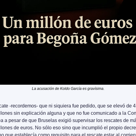
La acusación de Koldo García es gravísima.
ate -recordemos- que ni siquiera fue pedido, que se elevó de 4
llones sin explicación alguna y que no fue comunicado a la Com
a a pesar de que Bruselas exigió supervisar los rescates de má
lones de euros. No sólo eso sino que incumplió el propio decret
o que establecía como requisito para el rescate estar al corrien