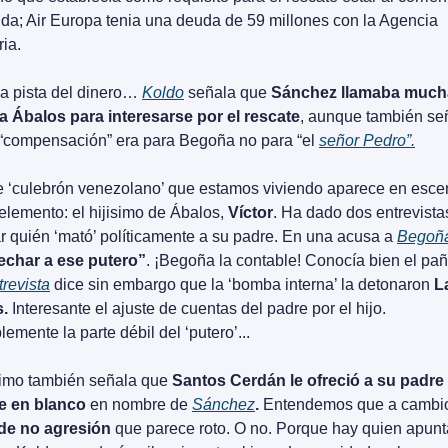
da; Air Europa tenia una deuda de 59 millones con la Agencia 
ria.
a pista del dinero… 
Koldo
 señala que 
Sánchez llamaba much
a Ábalos para interesarse por el rescate
, aunque también señ
 “compensación” era para Begoña no para “el 
señor Pedro”.
e ‘culebrón venezolano’ que estamos viviendo aparece en escen
lemento: el hijisimo de Ábalos, 
Víctor
. Ha dado dos entrevistas
r quién ‘mató’ políticamente a su padre. En una acusa a 
Begoñ
echar a ese putero”
. ¡Begoña la contable! Conocía bien el pa
trevista
 dice sin embargo que la ‘bomba interna’ la detonaron 
La
.
 Interesante el ajuste de cuentas del padre por el hijo. 
emente la parte débil del ‘putero’...
ísimo también señala que 
Santos Cerdán le ofreció a su padre 
 en blanco 
en nombre de 
Sánchez
. 
de no agresión
 que parece roto. O no. Porque hay quien apunt