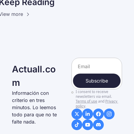
Keep Reading
View more
Actuall.co
m
Subscribe
I consent to receive 
Información con 
newsletters via email.
criterio en tres 
Terms of use
and
Privacy 
policy
.
minutos. Lo leemos 
todo para que no te 
falte nada. 