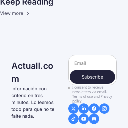
Keep Reading
View more
Actuall.co
m
Subscribe
I consent to receive 
Información con 
newsletters via email.
criterio en tres 
Terms of use
and
Privacy 
policy
.
minutos. Lo leemos 
todo para que no te 
falte nada. 