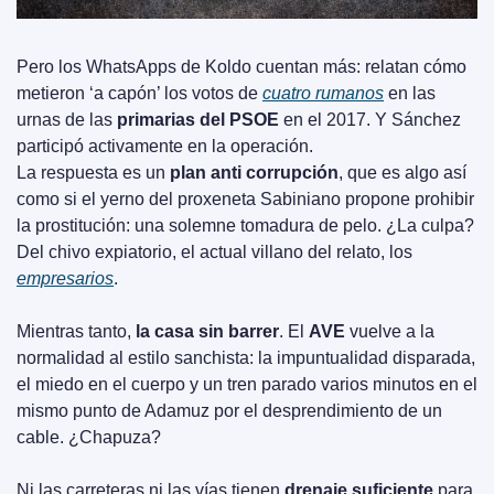
Pero los WhatsApps de Koldo cuentan más: relatan cómo 
metieron ‘a capón’ los votos de 
cuatro rumanos
 en las 
urnas de las 
primarias del PSOE
 en el 2017. Y Sánchez 
participó activamente en la operación.
La respuesta es un 
plan anti corrupción
, que es algo así 
como si el yerno del proxeneta Sabiniano propone prohibir 
la prostitución: una solemne tomadura de pelo. ¿La culpa? 
Del chivo expiatorio, el actual villano del relato, los 
empresarios
.
Mientras tanto, 
la casa sin barrer
. El 
AVE
 vuelve a la 
normalidad al estilo sanchista: la impuntualidad disparada, 
el miedo en el cuerpo y un tren parado varios minutos en el 
mismo punto de Adamuz por el desprendimiento de un 
cable. ¿Chapuza?
Ni las carreteras ni las vías tienen 
drenaje suficiente
 para 