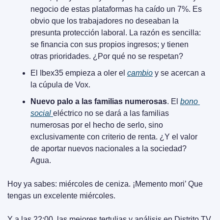
negocio de estas plataformas ha caído un 7%. Es 
obvio que los trabajadores no deseaban la 
presunta protección laboral. La razón es sencilla:  
se financia con sus propios ingresos; y tienen 
otras prioridades. ¿Por qué no se respetan?
El Ibex35 empieza a oler el 
cambio
 y se acercan a 
la cúpula de Vox.
Nuevo palo a las familias numerosas
. El 
bono 
social 
eléctrico no se dará a las familias 
numerosas por el hecho de serlo, sino 
exclusivamente con criterio de renta. ¿Y el valor 
de aportar nuevos nacionales a la sociedad? 
Agua.
Hoy ya sabes: miércoles de ceniza. ¡Memento mori’ Que 
tengas un excelente miércoles.
Y a las 22:00, las mejores tertulias y análisis en Distrito TV, 