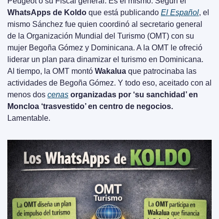
Peugeot o su Fiscal general. Es él mismo. Según el 
WhatsApps de Koldo
 que está publicando 
El Español
, el 
mismo Sánchez fue quien coordinó al secretario general 
de la Organización Mundial del Turismo (OMT) con su 
mujer Begoña Gómez y Dominicana. A la OMT le ofreció 
liderar un plan para dinamizar el turismo en Dominicana. 
Al tiempo, la OMT montó 
Wakalua
 que patrocinaba las 
actividades de Begoña Gómez. Y todo eso, aceitado con al 
menos dos 
cenas
 organizadas por ‘su sanchidad’ en 
Moncloa ‘trasvestido’ en centro de negocios.
Lamentable.