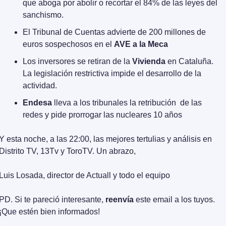
que aboga por abolir o recortar el 84% de las leyes del 
sanchismo.
El Tribunal de Cuentas advierte de 200 millones de 
euros sospechosos en el 
AVE a la Meca
Los inversores se retiran de la 
Vivienda
 en Cataluña. 
La legislación restrictiva impide el desarrollo de la 
actividad.
Endesa
 lleva a los tribunales la retribución  de las 
redes y pide prorrogar las nucleares 10 años
Y esta noche, a las 22:00, las mejores tertulias y análisis en 
Distrito TV, 13Tv y ToroTV. Un abrazo,
Luis Losada, director de Actuall y todo el equipo
PD. Si te pareció interesante, 
reenvía
 este email a los tuyos. 
¡Que estén bien informados!