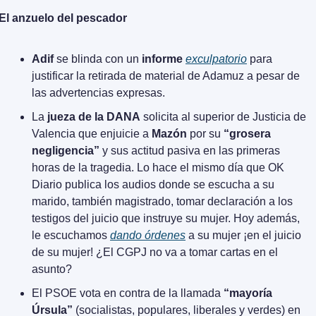
El anzuelo del pescador
Adif
 se blinda con un 
informe 
exculpatorio
 para 
justificar la retirada de material de Adamuz a pesar de 
las advertencias expresas.
La 
jueza de la DANA
 solicita al superior de Justicia de 
Valencia que enjuicie a 
Mazón
 por su 
“grosera 
negligencia”
 y sus actitud pasiva en las primeras 
horas de la tragedia. Lo hace el mismo día que OK 
Diario publica los audios donde se escucha a su 
marido, también magistrado, tomar declaración a los 
testigos del juicio que instruye su mujer. Hoy además, 
le escuchamos 
dando órdenes
 a su mujer ¡en el juicio 
de su mujer! ¿El CGPJ no va a tomar cartas en el 
asunto?
El PSOE vota en contra de la llamada 
“mayoría 
Úrsula”
 (socialistas, populares, liberales y verdes) en 