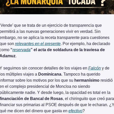
‘Vende’ que se trata de un ejercicio de transparencia que 
permitirá a las nuevas generaciones vivir en verdad. Sin 
embargo, no se aplica la receta transparente para cuestiones 
que son 
relevantes en el presente
. Por ejemplo, ha declarado 
como 
“
reservada
” el acta de soldadura de la traviesa de 
Adamuz
. 
Y seguimos sin conocer detalles de los viajes en 
Falcón
 y de 
los múltiples viajes a 
Dominicana
. Tampoco ha querido 
informar sobre los motivos por los que su 
hermanísimo
 residió 
en el complejo presidencial de Moncloa no siendo 
públicamente nadie. Y desde luego, la opacidad es total en la 
financiación de Bancal de Rosas
, el chiringuito que creó para 
financiar sus primarias al PSOE después de que le echaran. ¿Y
qué me dicen del dinero que gasta en 
efectivo
?