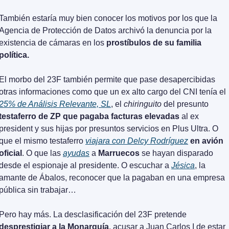
También estaría muy bien conocer los motivos por los que la 
Agencia de Protección de Datos archivó la denuncia por la 
existencia de cámaras en los 
prostíbulos de su familia 
política.
El morbo del 23F también permite que pase desapercibidas 
otras informaciones como que un ex alto cargo del CNI tenía el 
25% de Análisis Relevante, SL
, el 
chiringuito
 del presunto 
testaferro de ZP que pagaba facturas elevadas
 al ex 
president y sus hijas por presuntos servicios en Plus Ultra. O 
que el mismo testaferro 
viajara con Delcy Rodríguez
 en avión 
oficial
. O que las 
ayudas
 a 
Marruecos
 se hayan disparado 
desde el espionaje al presidente. O escuchar a 
Jésica
, la 
amante de Ábalos, reconocer que la pagaban en una empresa 
pública sin trabajar…
Pero hay más. La desclasificación del 23F pretende 
desprestigiar a la Monarquía
, acusar a Juan Carlos I de estar 