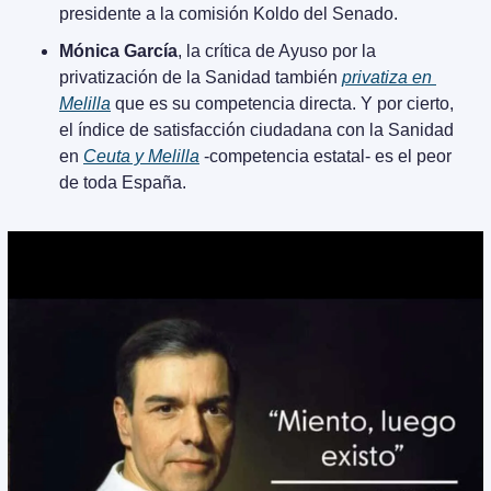
presidente a la comisión Koldo del Senado.
Mónica García
, la crítica de Ayuso por la 
privatización de la Sanidad también 
privatiza en 
Melilla
 que es su competencia directa. Y por cierto, 
el índice de satisfacción ciudadana con la Sanidad 
en 
Ceuta y Melilla
 -competencia estatal- es el peor 
de toda España.