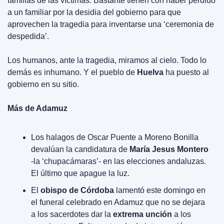
familias de las víctimas. Bastante tienen con haber perdido 
a un familiar por la desidia del gobierno para que 
aprovechen la tragedia para inventarse una ‘ceremonia de 
despedida’. 
Los humanos, ante la tragedia, miramos al cielo. Todo lo 
demás es inhumano. Y el pueblo de 
Huelva
 ha puesto al 
gobierno en su sitio.
Más de Adamuz
Los halagos de Oscar Puente a Moreno Bonilla 
devalúan la candidatura de 
María Jesus Montero
-la ‘chupacámaras’- en las elecciones andaluzas. 
El último que apague la luz.
El 
obispo de Córdoba
 lamentó este domingo en 
el funeral celebrado en Adamuz que no se dejara 
a los sacerdotes dar la 
extrema unción
 a los 