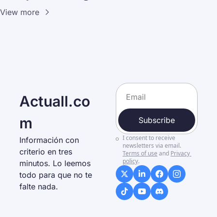
View more
Actuall.co
m
Subscribe
I consent to receive 
Información con 
newsletters via email.
criterio en tres 
Terms of use
and
Privacy 
policy
.
minutos. Lo leemos 
todo para que no te 
falte nada. 