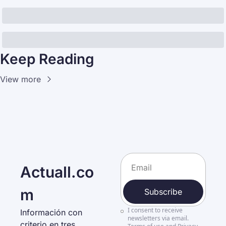
Keep Reading
View more
Actuall.co
m
Subscribe
I consent to receive 
Información con 
newsletters via email.
criterio en tres 