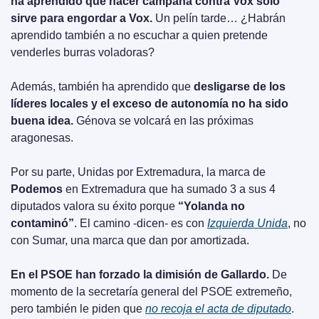
ha aprendido que hacer campaña contra Vox sólo 
sirve para engordar a Vox.
 Un pelín tarde… ¿Habrán 
aprendido también a no escuchar a quien pretende 
venderles burras voladoras?
Además, también ha aprendido que 
desligarse de los 
líderes locales y el exceso de autonomía no ha sido 
buena idea.
 Génova se volcará en las próximas 
aragonesas.
Por su parte, Unidas por Extremadura, la marca de 
Podemos
 en Extremadura que ha sumado 3 a sus 4 
diputados valora su éxito porque 
“Yolanda no 
contaminó”
. El camino -dicen- es con 
Izquierda Unida
, no 
con Sumar, una marca que dan por amortizada. 
En el PSOE han forzado la dimisión de Gallardo.
 De 
momento de la secretaría general del PSOE extremeño, 
pero también le piden que 
no recoja el acta de diputado
. 