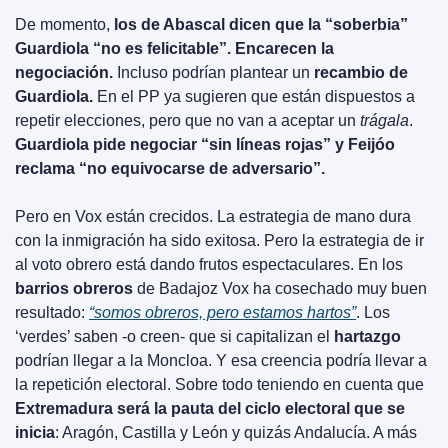
De momento, 
los de Abascal dicen que la “soberbia” 
Guardiola “no es felicitable”. Encarecen la 
negociación.
 Incluso podrían plantear un 
recambio de 
Guardiola.
 En el PP ya sugieren que están dispuestos a 
repetir elecciones, pero que no van a aceptar un 
trágala
. 
Guardiola pide negociar “sin líneas rojas” y Feijóo 
reclama “no equivocarse de adversario”.
Pero en Vox están crecidos. La estrategia de mano dura 
con la inmigración ha sido exitosa. Pero la estrategia de ir 
al voto obrero está dando frutos espectaculares. En los 
barrios obreros
 de Badajoz Vox ha cosechado muy buen 
resultado: 
“somos obreros, pero estamos hartos”
. Los 
‘verdes’ saben -o creen- que si capitalizan el 
hartazgo
podrían llegar a la Moncloa. Y esa creencia podría llevar a 
la repetición electoral. Sobre todo teniendo en cuenta que 
Extremadura será la pauta del ciclo electoral que se 
inicia
: Aragón, Castilla y León y quizás Andalucía. A más 