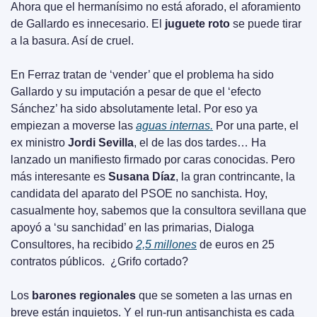
Ahora que el hermanísimo no está aforado, el aforamiento 
de Gallardo es innecesario. El 
juguete roto
 se puede tirar 
a la basura. Así de cruel.
En Ferraz tratan de ‘vender’ que el problema ha sido 
Gallardo y su imputación a pesar de que el ‘efecto 
Sánchez’ ha sido absolutamente letal. Por eso ya 
empiezan a moverse las 
aguas internas.
 Por una parte, el 
ex ministro 
Jordi Sevilla
, el de las dos tardes… Ha 
lanzado un manifiesto firmado por caras conocidas. Pero 
más interesante es 
Susana Díaz
, la gran contrincante, la 
candidata del aparato del PSOE no sanchista. Hoy, 
casualmente hoy, sabemos que la consultora sevillana que 
apoyó a ‘su sanchidad’ en las primarias, Dialoga 
Consultores, ha recibido 
2,5 millones
 de euros en 25 
contratos públicos.  ¿Grifo cortado?
Los 
barones regionales
 que se someten a las urnas en 
breve están inquietos. Y el run-run antisanchista es cada 