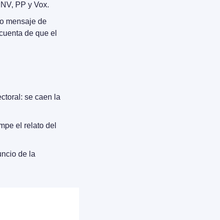
 PNV, PP y Vox.
mo mensaje de 
cuenta de que el 
ctoral: se caen la 
mpe el relato del 
 se dispara un 378% en enero; el anuncio de la 