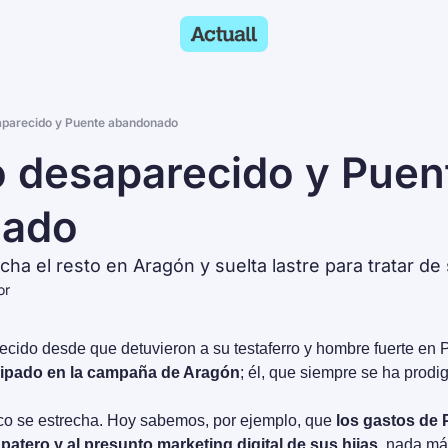
aparecido y Puente abandonado
 desaparecido y Puent
nado
echa el resto en Aragón y suelta lastre para tratar de 
or
cido desde que detuvieron a su testaferro y hombre fuerte en Plu
cipado en la campaña de Aragón
; él, que siempre se ha prod
co se estrecha. Hoy sabemos, por ejemplo, que 
los gastos de P
patero y al presunto marketing digital de sus hijas. 
nada má