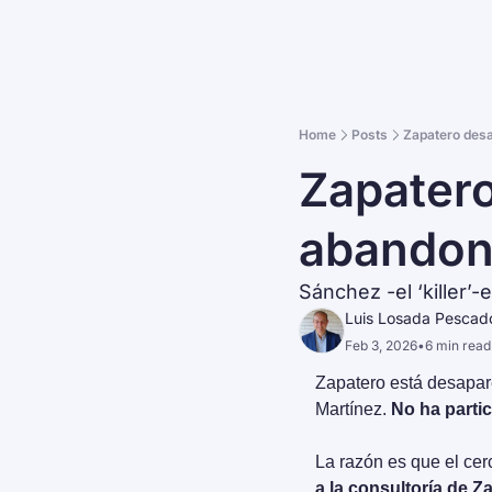
Home
Posts
Zapatero des
Zapatero
abando
Sánchez -el ‘killer’-
Luis Losada Pescad
Feb 3, 2026
•
6 min read
Zapatero está desapare
Martínez. 
No ha parti
La razón es que el cer
a la consultoría de Za