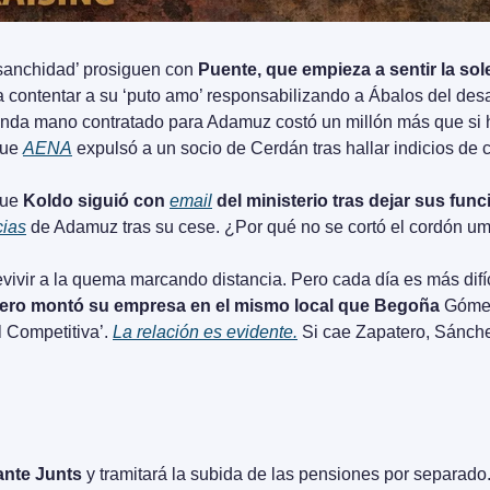
sanchidad’ prosiguen con 
Puente, que empieza a sentir la sol
a contentar a su ‘puto amo’ responsabilizando a Ábalos del desa
nda mano contratado para Adamuz costó un millón más que si h
ue 
AENA
 expulsó a un socio de Cerdán tras hallar indicios de 
ue 
Koldo siguió con 
email
 del ministerio tras dejar sus fun
cias
 de Adamuz tras su cese. ¿Por qué no se cortó el cordón um
atero montó su empresa en el mismo local que Begoña
 Góme
 Competitiva’. 
La relación es evidente.
 Si cae Zapatero, Sánche
ante Junts
 y tramitará la subida de las pensiones por separado