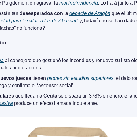
e Puigdemont en agravar la 
multirreincidencia
. Lo hará junto a
están tan 
desesperados con la 
debacle de Aragón
 que el últi
retad para ‘excitar’ a los de Abascal”
. ¿Todavía no se han dado 
 fachas” no funciona?
dor
na
 al consejero que gestionó los incendios y renueva su lista ele
tuales procuradores.
nuevos jueces
 tienen 
padres sin estudios superiores
; el dato ro
oga y confirma el ‘ascensor social’.
gulares
 que llegan a 
Ceuta
masiva
 produce un efecto llamada inquietante.