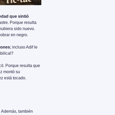
edad que sintió 
stre. Porque resulta 
ubiera sido nuevo. 
cobrar en negro.
ciones
; incluso Adif le 
bilical?
Sánchez trata de sobrevivir a la quema marcando distancia. Pero cada día es más difícil. Porque resulta que 
z montó su 
z está tocado. 
. Además, también 