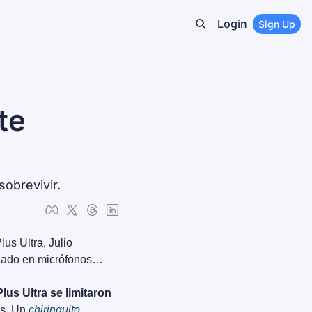
Login
Sign Up
e 
sobrevivir.
s Ultra, Julio 
igado en micrófonos…
lus Ultra se limitaron 
s. Un 
chiringuito