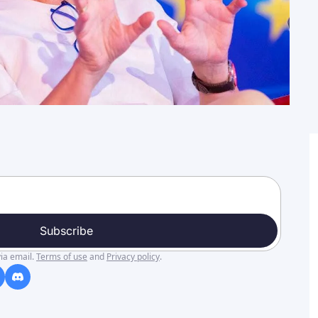
Subscribe
ia email.
Terms of use
and
Privacy policy
.