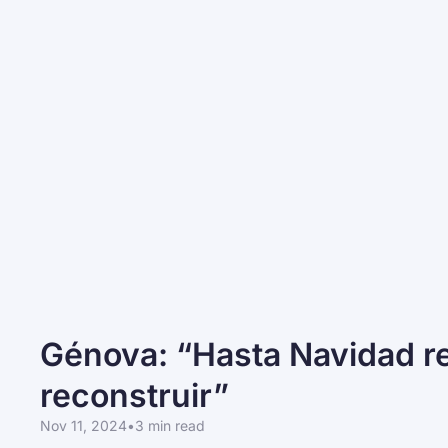
Génova: “Hasta Navidad res
reconstruir”
Nov 11, 2024
•
3 min read