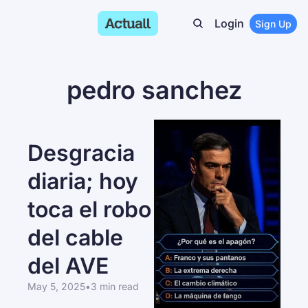
Login
Sign Up
pedro sanchez
Desgracia 
diaria; hoy 
toca el robo 
del cable 
del AVE
May 5, 2025
•
3 min read