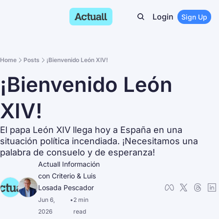
Login
Sign Up
Home
Posts
¡Bienvenido León XIV!
¡Bienvenido León 
XIV!
El papa León XIV llega hoy a España en una 
situación política incendiada. ¡Necesitamos una 
palabra de consuelo y de esperanza!
Actuall Información 
con Criterio
 & 
Luis 
Losada Pescador
Jun 6, 
•
2 min 
2026
read