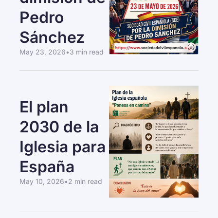
Pedro 
Sánchez
May 23, 2026
•
3 min read
El plan 
2030 de la 
Iglesia para 
España
May 10, 2026
•
2 min read