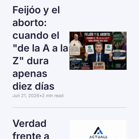
Feijóo y el 
aborto: 
cuando el 
"de la A a la 
Z" dura 
apenas 
diez días
Jun 21, 2026
•
2 min read
Verdad 
frente a 