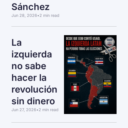
Sánchez
Jun 28, 2026
•
2 min read
La 
izquierda 
no sabe 
hacer la 
revolución 
sin dinero
Jun 27, 2026
•
2 min read