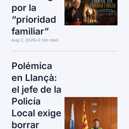
por la 
“prioridad 
familiar”
Aug 2, 2026
•
2 min read
Polémica 
en Llançà: 
el jefe de la 
Policía 
Local exige 
borrar 