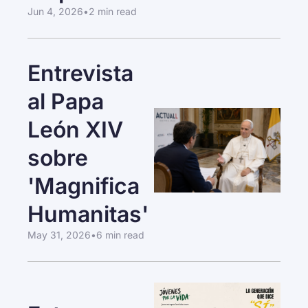
Jun 4, 2026
•
2 min read
Entrevista 
al Papa 
León XIV 
sobre 
'Magnifica 
Humanitas'
May 31, 2026
•
6 min read