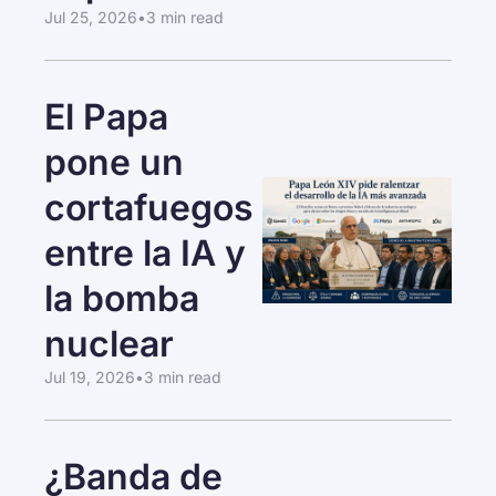
Jul 25, 2026
•
3 min read
El Papa 
pone un 
cortafuegos 
entre la IA y 
la bomba 
nuclear
Jul 19, 2026
•
3 min read
¿Banda de 