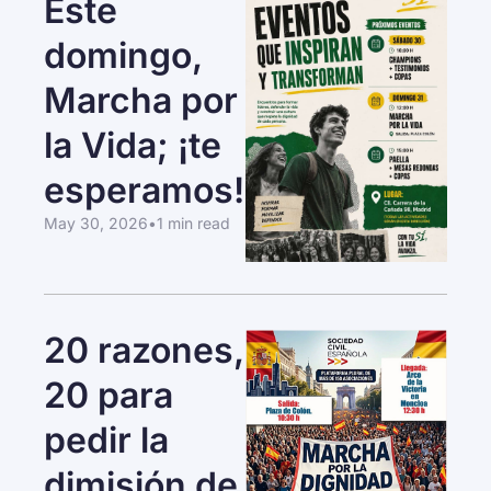
Este 
domingo, 
Marcha por 
la Vida; ¡te 
esperamos!
May 30, 2026
•
1 min read
20 razones, 
20 para 
pedir la 
dimisión de 