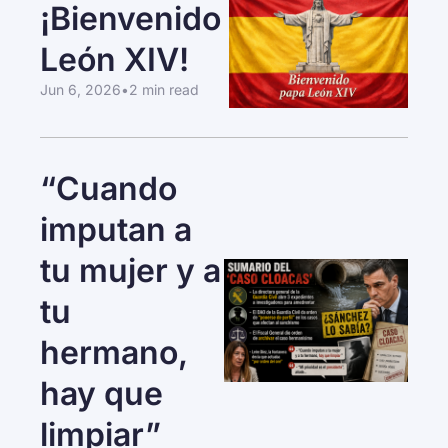
¡Bienvenido 
León XIV!
Jun 6, 2026
•
2 min read
“Cuando 
imputan a 
tu mujer y a 
tu 
hermano, 
hay que 
limpiar”