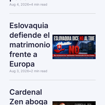
Aug 4, 2026
•
4 min read
Eslovaquia 
defiende el 
matrimonio 
frente a 
Europa
Aug 3, 2026
•
2 min read
Cardenal 
Zen aboga 