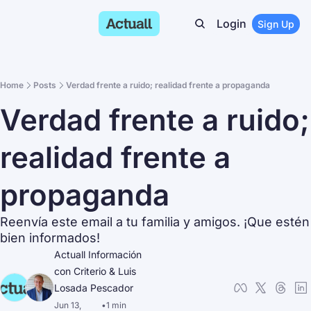
Login
Sign Up
Home
Posts
Verdad frente a ruido; realidad frente a propaganda
Verdad frente a ruido; 
realidad frente a 
propaganda
Reenvía este email a tu familia y amigos. ¡Que estén 
bien informados!
Actuall Información 
con Criterio
 & 
Luis 
Losada Pescador
Jun 13, 
•
1 min 