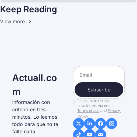
Keep Reading
View more
Actuall.co
m
Subscribe
I consent to receive 
Información con 
newsletters via email.
criterio en tres 
Terms of use
and
Privacy 
policy
.
minutos. Lo leemos 
todo para que no te 
falte nada. 