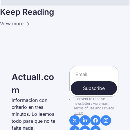
Keep Reading
View more
Actuall.co
m
Subscribe
I consent to receive 
Información con 
newsletters via email.
criterio en tres 
Terms of use
and
Privacy 
policy
.
minutos. Lo leemos 
todo para que no te 
falte nada. 