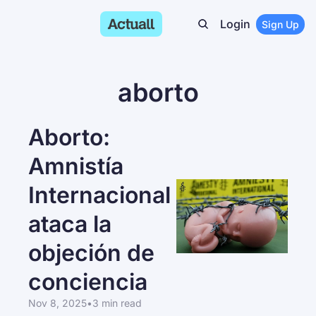
Login
Sign Up
aborto
Aborto: 
Amnistía 
Internacional 
ataca la 
objeción de 
conciencia
Nov 8, 2025
•
3 min read