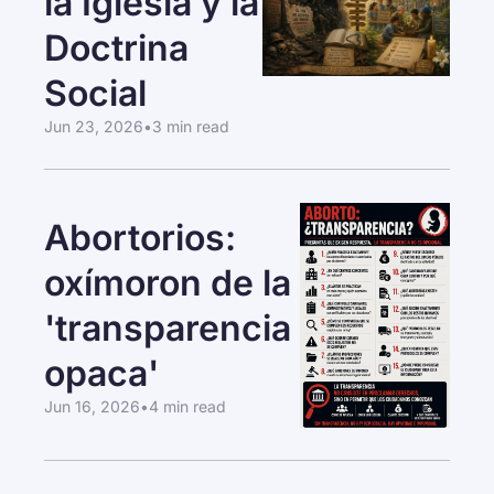
la Iglesia y la 
Doctrina 
Social
Jun 23, 2026
•
3 min read
Abortorios: 
oxímoron de la 
'transparencia 
opaca'
Jun 16, 2026
•
4 min read