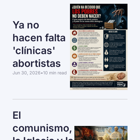
Ya no 
hacen falta 
'clínicas' 
abortistas
Jun 30, 2026
•
10 min read
El 
comunismo, 