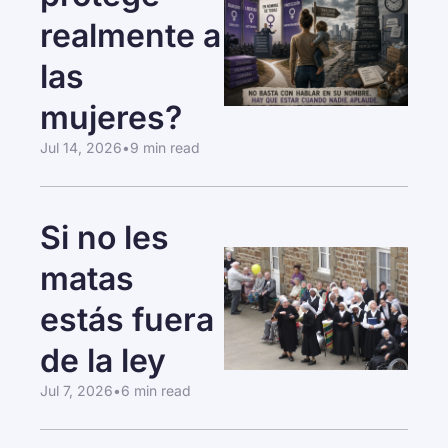
realmente a 
las 
mujeres?
Jul 14, 2026
•
9 min read
Si no les 
matas 
estás fuera 
de la ley
Jul 7, 2026
•
6 min read