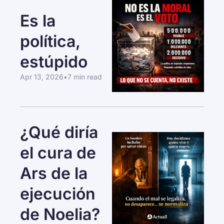
Es la 
política, 
estúpido
Apr 13, 2026
•
7 min read
¿Qué diría 
el cura de 
Ars de la 
ejecución 
de Noelia?