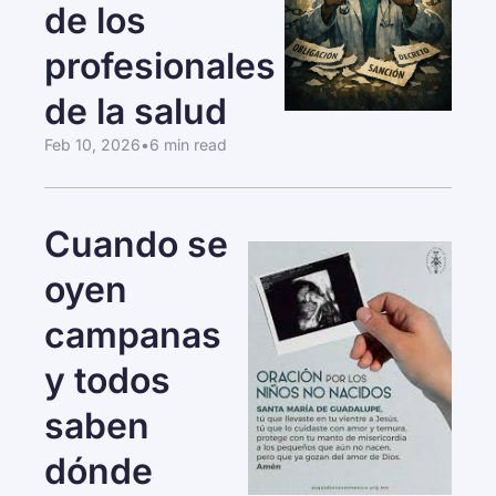
de los 
profesionales 
de la salud
Feb 10, 2026
•
6 min read
Cuando se 
oyen 
campanas 
y todos 
saben 
dónde