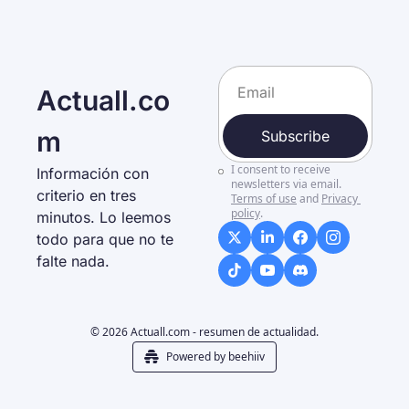
Actuall.co
m
Subscribe
I consent to receive 
Información con 
newsletters via email.
criterio en tres 
Terms of use
and
Privacy 
policy
.
minutos. Lo leemos 
todo para que no te 
falte nada. 
© 2026 Actuall.com - resumen de actualidad.
Powered by beehiiv