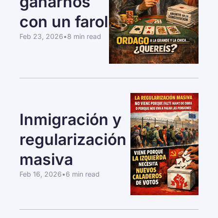
ganarnos 
con un farol
Feb 23, 2026
•
8 min read
Inmigración y 
regularización 
masiva
Feb 16, 2026
•
6 min read