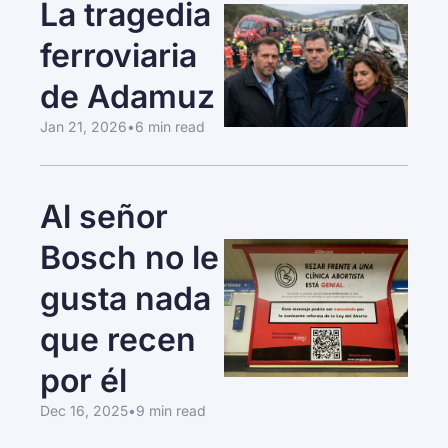
La tragedia 
ferroviaria 
de Adamuz
Jan 21, 2026
•
6 min read
Al señor 
Bosch no le 
gusta nada 
que recen 
por él
Dec 16, 2025
•
9 min read