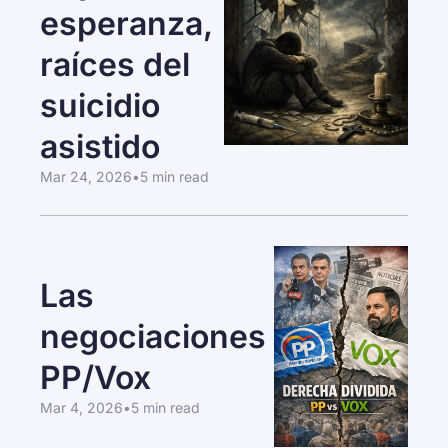
esperanza, 
raíces del 
suicidio 
asistido
Mar 24, 2026
•
5 min read
Las 
negociaciones 
PP/Vox
Mar 4, 2026
•
5 min read