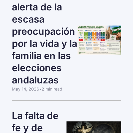
alerta de la 
escasa 
preocupación 
por la vida y la 
familia en las 
elecciones 
andaluzas
May 14, 2026
•
2 min read
La falta de 
fe y de 